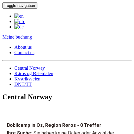
Toggle navigation
Meine buchung
About us
Contact us
Central Norway
Røros og Østerdalen
Kystriksveien
DNT/TT
Central Norway
Bobilcamp in Os, Region Røros
- 0 Treffer
Ihre Suche:
Sie haben keine Daten oder Anzahl der