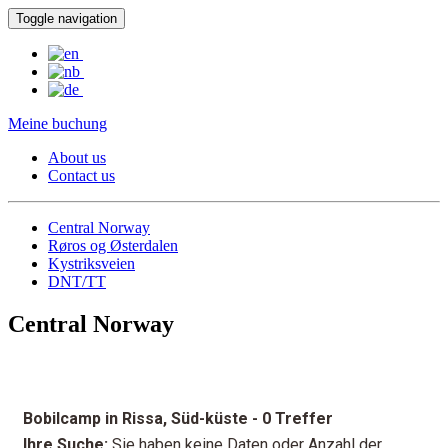
Toggle navigation
Meine buchung
About us
Contact us
Central Norway
Røros og Østerdalen
Kystriksveien
DNT/TT
Central Norway
Bobilcamp in Rissa, Süd-küste
- 0 Treffer
Ihre Suche:
Sie haben keine Daten oder Anzahl der