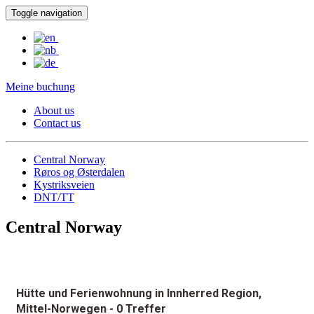
Toggle navigation
Meine buchung
About us
Contact us
Central Norway
Røros og Østerdalen
Kystriksveien
DNT/TT
Central Norway
Hütte und Ferienwohnung in Innherred Region,
Mittel-Norwegen
- 0 Treffer