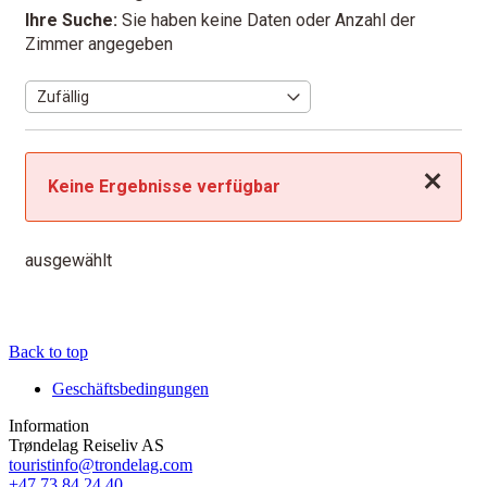
Ihre Suche:
Sie haben keine Daten oder Anzahl der
Zimmer angegeben
Schließen
Keine Ergebnisse verfügbar
ausgewählt
Back to top
Geschäftsbedingungen
Information
Trøndelag Reiseliv AS
touristinfo@trondelag.com
+47 73 84 24 40