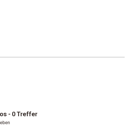
ros
- 0 Treffer
geben