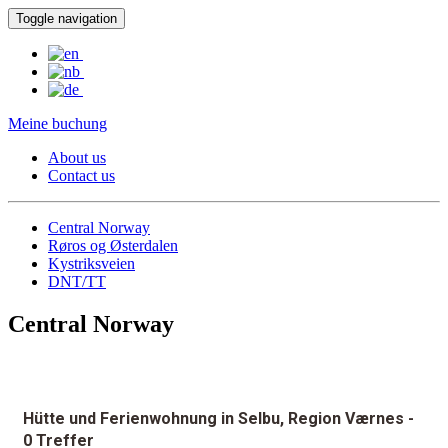
Toggle navigation
Meine buchung
About us
Contact us
Central Norway
Røros og Østerdalen
Kystriksveien
DNT/TT
Central Norway
Hütte und Ferienwohnung in Selbu, Region Værnes
-
0 Treffer