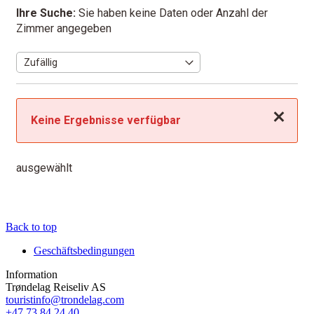
Ihre Suche:
Sie haben keine Daten oder Anzahl der
Zimmer angegeben
Schließen
Keine Ergebnisse verfügbar
ausgewählt
Back to top
Geschäftsbedingungen
Information
Trøndelag Reiseliv AS
touristinfo@trondelag.com
+47 73 84 24 40