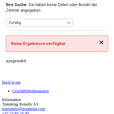
Ihre Suche:
Sie haben keine Daten oder Anzahl der
Zimmer angegeben
Schließen
Keine Ergebnisse verfügbar
ausgewählt
Back to top
Geschäftsbedingungen
Information
Trøndelag Reiseliv AS
touristinfo@trondelag.com
+47 73 84 24 40