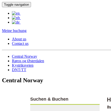
Toggle navigation
Meine buchung
About us
Contact us
Central Norway
Røros og Østerdalen
Kystriksveien
DNT/TT
Central Norway
Suchen & Buchen
H
Ih