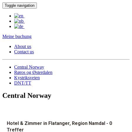
Toggle navigation
Meine buchung
About us
Contact us
Central Norway
Røros og Østerdalen
Kystriksveien
DNT/TT
Central Norway
Hotel & Zimmer in Flatanger, Region Namdal
- 0
Treffer