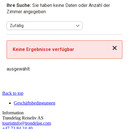
Ihre Suche:
Sie haben keine Daten oder Anzahl der
Zimmer angegeben
Schließen
Keine Ergebnisse verfügbar
ausgewählt
Back to top
Geschäftsbedingungen
Information
Trøndelag Reiseliv AS
touristinfo@trondelag.com
+47 73 84 24 40