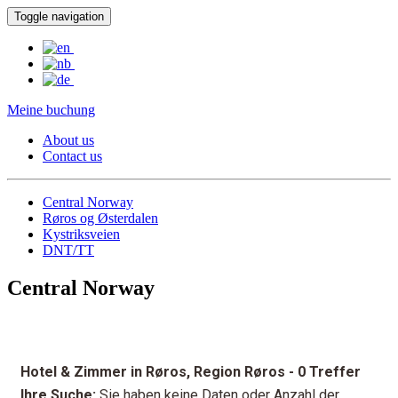
Toggle navigation
Meine buchung
About us
Contact us
Central Norway
Røros og Østerdalen
Kystriksveien
DNT/TT
Central Norway
Hotel & Zimmer in Røros, Region Røros
- 0 Treffer
Ihre Suche:
Sie haben keine Daten oder Anzahl der