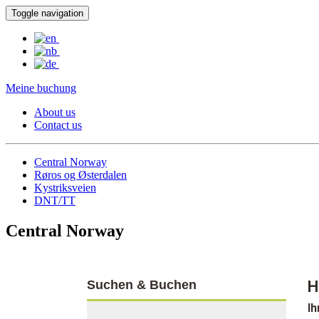
Toggle navigation
Meine buchung
About us
Contact us
Central Norway
Røros og Østerdalen
Kystriksveien
DNT/TT
Central Norway
Suchen & Buchen
H
Ih