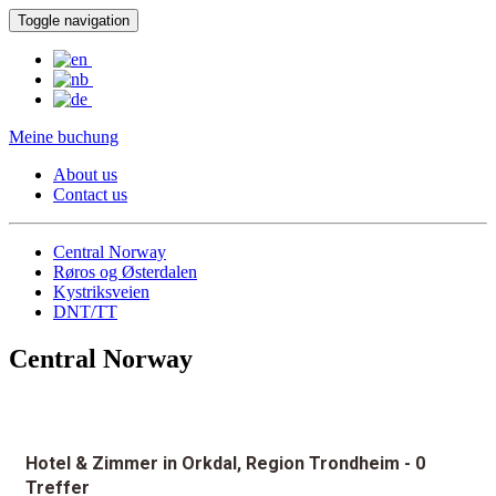
Toggle navigation
Meine buchung
About us
Contact us
Central Norway
Røros og Østerdalen
Kystriksveien
DNT/TT
Central Norway
Hotel & Zimmer in Orkdal, Region Trondheim
- 0
Treffer