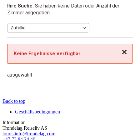
Ihre Suche:
Sie haben keine Daten oder Anzahl der
Zimmer angegeben
Schließen
Keine Ergebnisse verfügbar
ausgewählt
Back to top
Geschäftsbedingungen
Information
Trøndelag Reiseliv AS
touristinfo@trondelag.com
+47 73 84 24 40