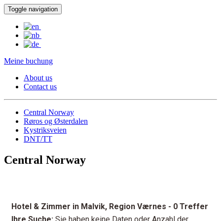
Toggle navigation
Meine buchung
About us
Contact us
Central Norway
Røros og Østerdalen
Kystriksveien
DNT/TT
Central Norway
Hotel & Zimmer in Malvik, Region Værnes
- 0 Treffer
Ihre Suche:
Sie haben keine Daten oder Anzahl der