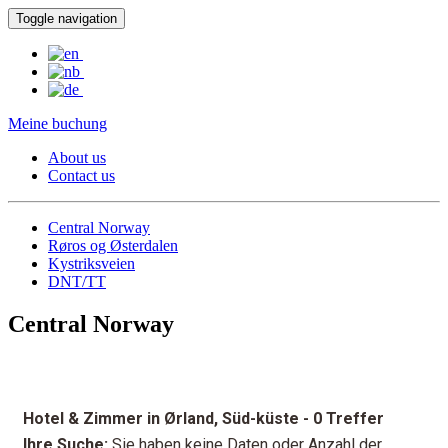
Toggle navigation
Meine buchung
About us
Contact us
Central Norway
Røros og Østerdalen
Kystriksveien
DNT/TT
Central Norway
Hotel & Zimmer in Ørland, Süd-küste
- 0 Treffer
Ihre Suche:
Sie haben keine Daten oder Anzahl der