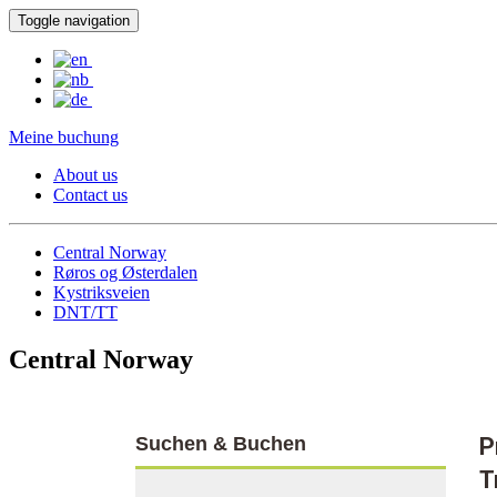
Toggle navigation
Meine buchung
About us
Contact us
Central Norway
Røros og Østerdalen
Kystriksveien
DNT/TT
Central Norway
Suchen & Buchen
P
T