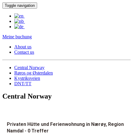
Toggle navigation
Meine buchung
About us
Contact us
Central Norway
Røros og Østerdalen
Kystriksveien
DNT/TT
Central Norway
Privaten Hütte und Ferienwohnung in Nærøy, Region
Namdal
- 0 Treffer