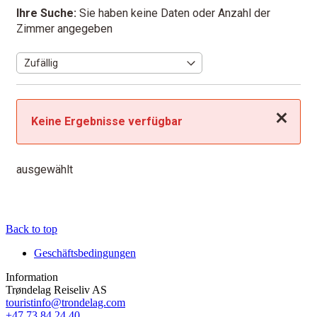
Ihre Suche:
Sie haben keine Daten oder Anzahl der
Zimmer angegeben
Schließen
Keine Ergebnisse verfügbar
ausgewählt
Back to top
Geschäftsbedingungen
Information
Trøndelag Reiseliv AS
touristinfo@trondelag.com
+47 73 84 24 40