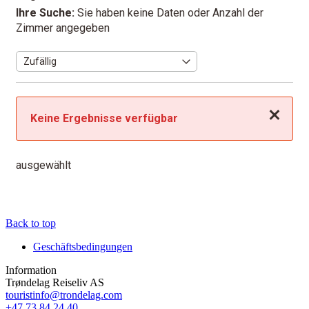
Ihre Suche:
Sie haben keine Daten oder Anzahl der
Zimmer angegeben
Schließen
Keine Ergebnisse verfügbar
ausgewählt
Back to top
Geschäftsbedingungen
Information
Trøndelag Reiseliv AS
touristinfo@trondelag.com
+47 73 84 24 40