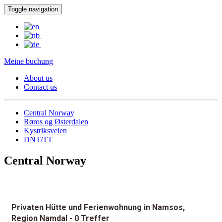
Toggle navigation
Meine buchung
About us
Contact us
Central Norway
Røros og Østerdalen
Kystriksveien
DNT/TT
Central Norway
Privaten Hütte und Ferienwohnung in Namsos,
Region Namdal
- 0 Treffer