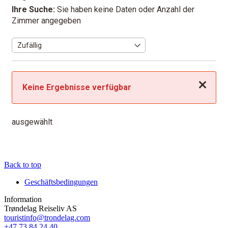
Ihre Suche:
Sie haben keine Daten oder Anzahl der
Zimmer angegeben
Schließen
Keine Ergebnisse verfügbar
ausgewählt
Back to top
Geschäftsbedingungen
Information
Trøndelag Reiseliv AS
touristinfo@trondelag.com
+47 73 84 24 40