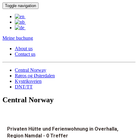
Toggle navigation
Meine buchung
About us
Contact us
Central Norway
Røros og Østerdalen
Kystriksveien
DNT/TT
Central Norway
Privaten Hütte und Ferienwohnung in Overhalla,
Region Namdal
- 0 Treffer