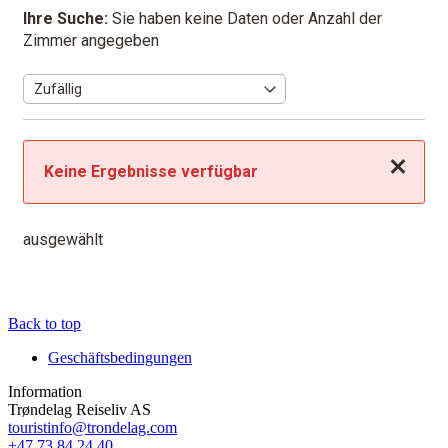
Ihre Suche:
Sie haben keine Daten oder Anzahl der
Zimmer angegeben
Schließen
Keine Ergebnisse verfügbar
ausgewählt
Back to top
Geschäftsbedingungen
Information
Trøndelag Reiseliv AS
touristinfo@trondelag.com
+47 73 84 24 40