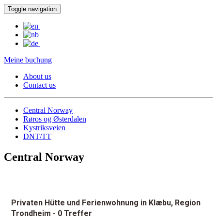
Toggle navigation
Meine buchung
About us
Contact us
Central Norway
Røros og Østerdalen
Kystriksveien
DNT/TT
Central Norway
Privaten Hütte und Ferienwohnung in Klæbu, Region
Trondheim
- 0 Treffer