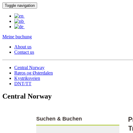
Toggle navigation
Meine buchung
About us
Contact us
Central Norway
Røros og Østerdalen
Kystriksveien
DNT/TT
Central Norway
Suchen & Buchen
P
T