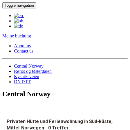
Toggle navigation
Meine buchung
About us
Contact us
Central Norway
Røros og Østerdalen
Kystriksveien
DNT/TT
Central Norway
Privaten Hütte und Ferienwohnung in Süd-küste,
Mittel-Norwegen
- 0 Treffer