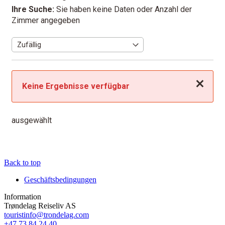
Ihre Suche:
Sie haben keine Daten oder Anzahl der
Zimmer angegeben
Schließen
Keine Ergebnisse verfügbar
ausgewählt
Back to top
Geschäftsbedingungen
Information
Trøndelag Reiseliv AS
touristinfo@trondelag.com
+47 73 84 24 40