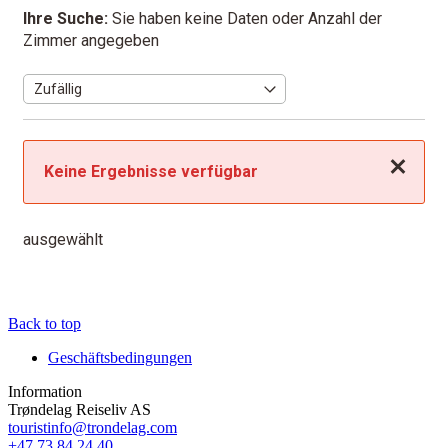
Ihre Suche:
Sie haben keine Daten oder Anzahl der
Zimmer angegeben
Schließen
Keine Ergebnisse verfügbar
ausgewählt
Back to top
Geschäftsbedingungen
Information
Trøndelag Reiseliv AS
touristinfo@trondelag.com
+47 73 84 24 40