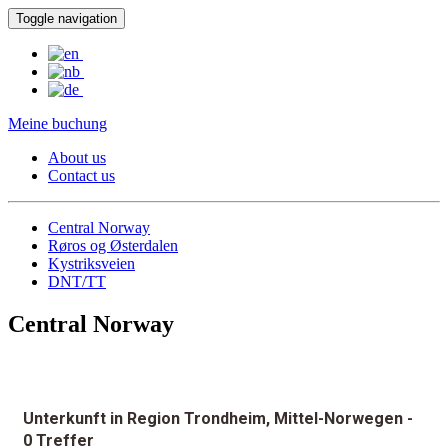
Toggle navigation
Meine buchung
About us
Contact us
Central Norway
Røros og Østerdalen
Kystriksveien
DNT/TT
Central Norway
Unterkunft in Region Trondheim, Mittel-Norwegen
-
0 Treffer