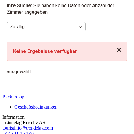
Ihre Suche:
Sie haben keine Daten oder Anzahl der
Zimmer angegeben
Schließen
Keine Ergebnisse verfügbar
ausgewählt
Back to top
Geschäftsbedingungen
Information
Trøndelag Reiseliv AS
touristinfo@trondelag.com
+47 73 84 24 40