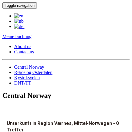
Toggle navigation
Meine buchung
About us
Contact us
Central Norway
Røros og Østerdalen
Kystriksveien
DNT/TT
Central Norway
Unterkunft in Region Værnes, Mittel-Norwegen
- 0
Treffer