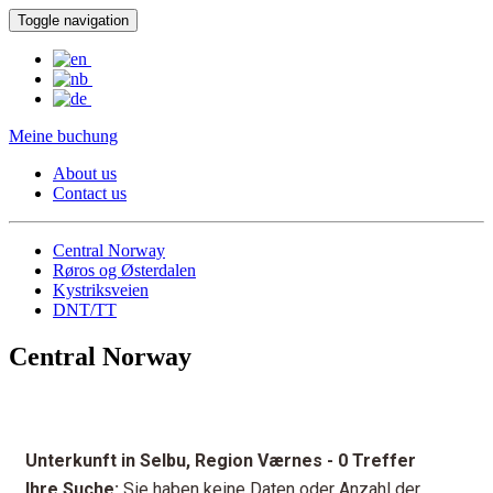
Toggle navigation
Meine buchung
About us
Contact us
Central Norway
Røros og Østerdalen
Kystriksveien
DNT/TT
Central Norway
Unterkunft in Selbu, Region Værnes
- 0 Treffer
Ihre Suche:
Sie haben keine Daten oder Anzahl der